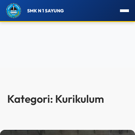
SMK N 1 SAYUNG
Lewati
ke
konten
Kategori:
Kurikulum