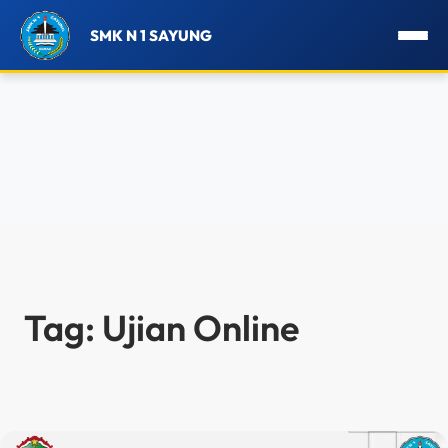
SMK N 1 SAYUNG
Lewati
ke
konten
Tag:
Ujian Online