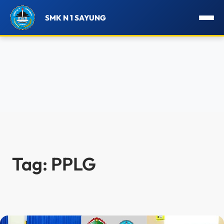
SMK N 1 SAYUNG
Lewati
ke
konten
Tag:
PPLG