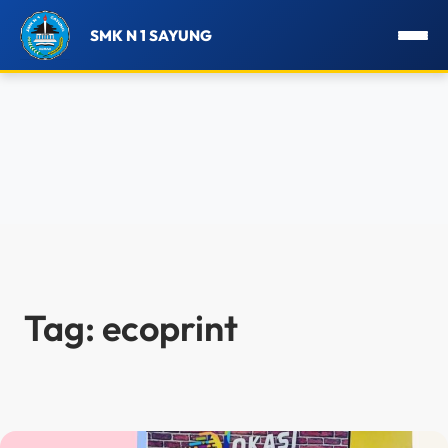
SMK N 1 SAYUNG
Lewati
ke
konten
Tag:
ecoprint