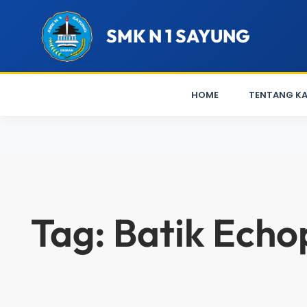
SMK N 1 SAYUNG
HOME
TENTANG KA
Lewati
ke
konten
Tag:
Batik Echo