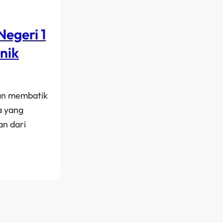
egeri 1
nik
an membatik
a yang
an dari