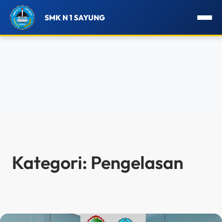
SMK N 1 SAYUNG
Lewati
ke
konten
Kategori:
Pengelasan