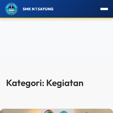
SMK N 1 SAYUNG
Lewati
ke
konten
Kategori:
Kegiatan