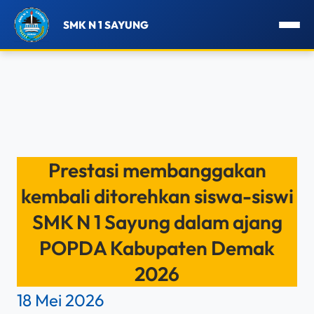
SMK N 1 SAYUNG
Lewati
ke
Prestasi membanggakan
konten
kembali ditorehkan siswa-siswi
SMK N 1 Sayung dalam ajang
POPDA Kabupaten Demak
2026
18 Mei 2026