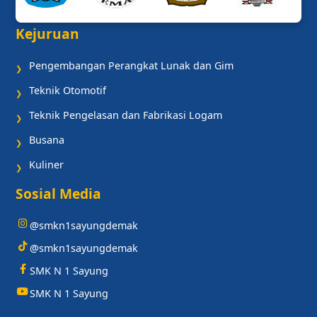
Kejuruan
Pengembangan Perangkat Lunak dan Gim
❯
Teknik Otomotif
❯
Teknik Pengelasan dan Fabrikasi Logam
❯
Busana
❯
Kuliner
❯
Sosial Media
@smkn1sayungdemak
@smkn1sayungdemak
SMK N 1 Sayung
SMK N 1 Sayung