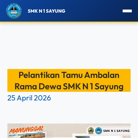
SMK N 1 SAYUNG
Lewati
ke
Pelantikan Tamu Ambalan
konten
Rama Dewa SMK N 1 Sayung
25 April 2026