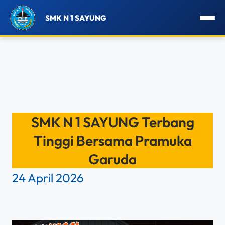
SMK N 1 SAYUNG
Lewati
ke
SMK N 1 SAYUNG Terbang
konten
Tinggi Bersama Pramuka
Garuda
24 April 2026