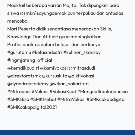
Mocktail beberapa varian Mojito. Tak dipungkiri para
siswa @smkn1sayungdemak pun terpukau dan antusias
mencoba.
Mari Peserta didik senantiasa menerapkan Skills,
Knowledge Dan Atitude guna meningkatkan
Profesionalitas dalam belajar dan berkarya.
#gurutamu #kelasindustri #kuliner_skansay
#ihgmjateng_official
@kemdikbud.ri @kamivokasi @mitrasdudi
@direktoratsmk @kursuskita @diktivokasi
@dyandraacademy @wikan_sakarinto
#Mitradudi #Vokasi #VokasiKuat #MenguatkanIndonesia
#SMKBisa #SMKHebat #MitraVokasi #SMKcakapdigital
#SMKcakapdigital2021