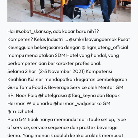
Hai #sobat_skansay, ada kabar baru nih??
Kompeten? Kelas Industri … @smkn1sayungdemak Pusat
Keunggulan bekerjasama dengan @ihgmjateng_official
mampu menciptakan SDM Hotel yang handal, yang
berkompeten dan berkarakter profesional.
Selama 2 hari (2-3 November 2021) Kompetensi
Keahlian Kuliner mendapatkan kegiatan pembelajaran
Guru Tamu Food & Beverage Service oleh Mentor GM
BP. Noor Faiq @hotelgrasia @faiq_keyna dan Bapak
Herman Widjanarko @herman_widjanarko GM
@triizzhotel.
Para GM tidak hanya memandu teori table set up, type
of service, service sequence dan praktek beverage
demo. Yang menarik adalah ketika praktek membuat