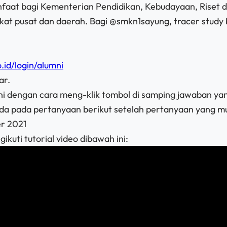
nfaat bagi Kementerian Pendidikan, Kebudayaan, Riset da
gkat pusat dan daerah. Bagi @smkn1sayung, tracer stud
.id/login/alumni
ar.
i dengan cara meng-klik tombol di samping jawaban ya
nda pada pertanyaan berikut setelah pertanyaan yang 
er 2021
kuti tutorial video dibawah ini: