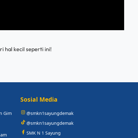
hal kecil seperti ini!
Sosial Media
n Gim
@smkn1sayungdemak
@smkn1sayungdemak
SMK N 1 Sayung
ogam