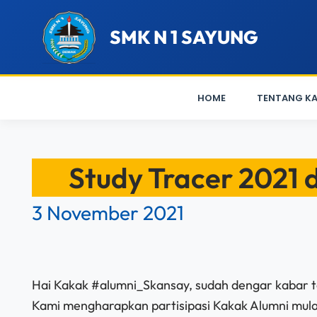
SMK N 1 SAYUNG
HOME
TENTANG KA
Lewati
ke
Study Tracer 2021 
konten
3 November 2021
Hai Kakak #alumni_Skansay, sudah dengar kabar t
Kami mengharapkan partisipasi Kakak Alumni mula