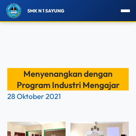
SMK N 1 SAYUNG
Lewati
ke
Menyenangkan dengan
konten
Program Industri Mengajar
28 Oktober 2021