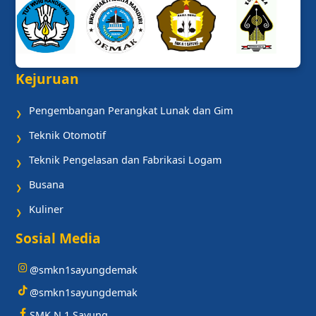
Kejuruan
Pengembangan Perangkat Lunak dan Gim
❯
Teknik Otomotif
❯
Teknik Pengelasan dan Fabrikasi Logam
❯
Busana
❯
Kuliner
❯
Sosial Media
@smkn1sayungdemak
@smkn1sayungdemak
SMK N 1 Sayung