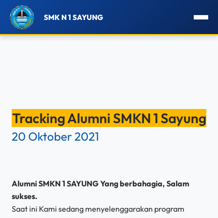
SMK N 1 SAYUNG
Lewati
ke
Tracking Alumni SMKN 1 Sayung
konten
20 Oktober 2021
Alumni SMKN 1 SAYUNG Yang berbahagia, Salam
sukses.
Saat ini Kami sedang menyelenggarakan program